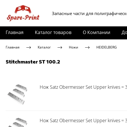
Запасные части для полиграфическ
Главная
Каталог товаров
О Компании
До
Главная
Каталог
Ножи
HEIDELBERG
Stitchmaster ST 100.2
Нож Satz Obermesser Set Upper knives = 3 
Нож Satz Obermesser Set Upper knives = 3 