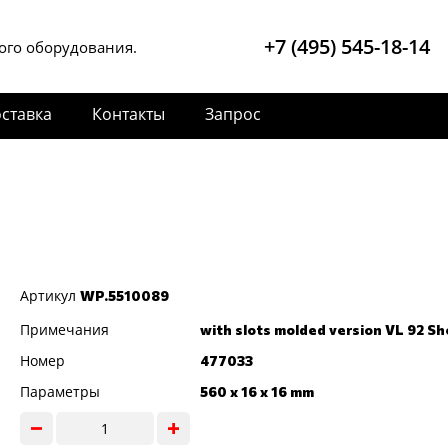
+7 (495) 545-18-14
ого оборудования.
ставка
Контакты
Запрос
Артикул
WP.5510089
Примечания
with slots molded version VL 92 Sh
Номер
477033
Параметры
560 x 16 x 16 mm