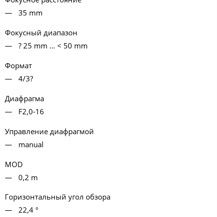
35 mm
Фокусный диапазон
? 25 mm … < 50 mm
Формат
4/3?
Диафрагма
F2,0-16
Управление диафрагмой
manual
MOD
0,2 m
Горизонтальный угол обзора
22,4 °