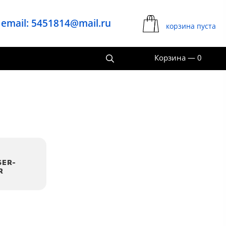
email: 5451814@mail.ru
корзина пуста
Корзина
—
0
SER-
R