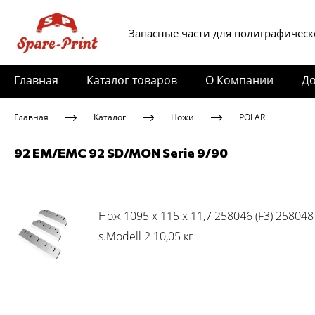
Запасные части для полиграфическ
Главная
Каталог товаров
О Компании
До
Главная
Каталог
Ножи
POLAR
92 EM/EMC 92 SD/MON Serie 9/90
Нож 1095 x 115 x 11,7 258046 (F3) 25804
s.Modell 2 10,05 кг