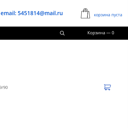
email: 5451814@mail.ru
корзина пуста
Корзина
—
0
9/90