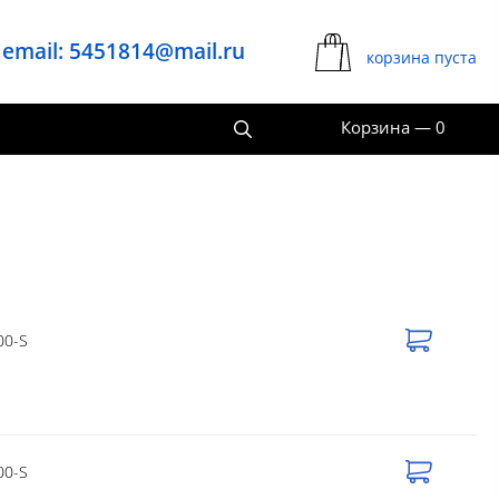
email: 5451814@mail.ru
корзина пуста
Корзина
—
0
00-S
00-S