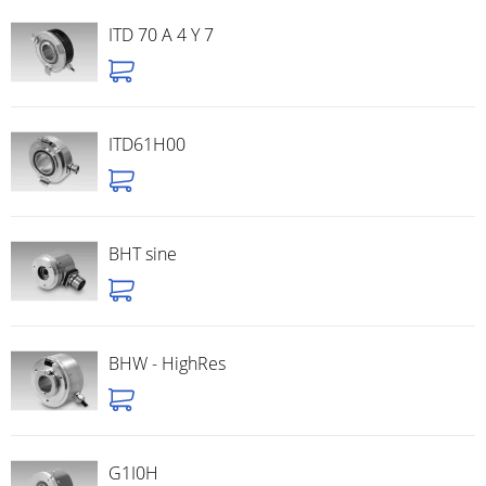
ITD 70 A 4 Y 7
ITD61H00
BHT sine
BHW - HighRes
G1I0H