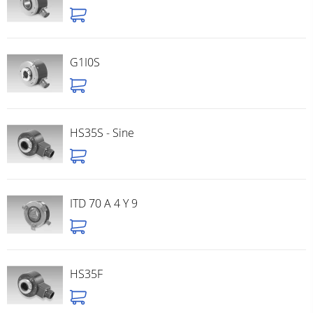
G1I0S
HS35S - Sine
ITD 70 A 4 Y 9
HS35F