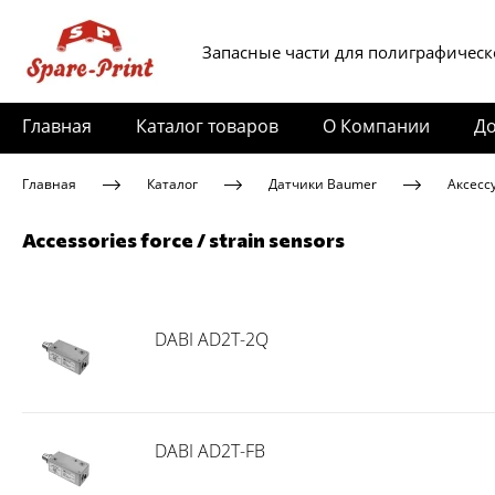
Запасные части для полиграфическ
Главная
Каталог товаров
О Компании
До
Главная
Каталог
Датчики Baumer
Аксесс
Accessories force / strain sensors
DABI AD2T-2Q
DABI AD2T-FB